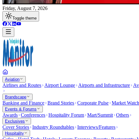
Friday, August 7, 2026
Toggle theme
Aviation
Airlines and Routes
Airport Lounge
Airports and Infrastructure
Av
Brandscape
Banking and Finance
Brand Stories
Corporate Pulse
Market Watc
Events & Forums
Awards
Conferences
Hospitality Forum
Mart/Summit
Others
Exclusives
Cover Stories
Industry Roundtables
Interviews/Features
Hospitality