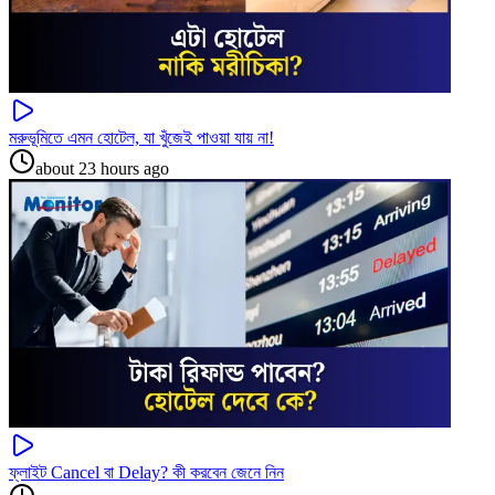
মরুভূমিতে এমন হোটেল, যা খুঁজেই পাওয়া যায় না!
about 23 hours ago
ফ্লাইট Cancel বা Delay? কী করবেন জেনে নিন