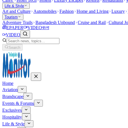
Cafes
Hotel Tech
Hotels
Luxury Escapes
Resorts
Restaurants
W
Life & Style
Art and Culture
Automobiles
Fashion
Home and Living
Luxury
Tourism
Adventure Trails
Bangladesh Unbound
Cruise and Rail
Cultural J
EPAPER
VIDEO
বাংলা
VIDEO
Search
Home
Aviation
Brandscape
Events & Forums
Exclusives
Hospitality
Life & Style