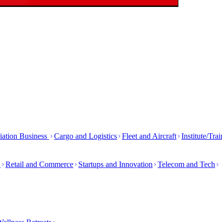
iation Business
Cargo and Logistics
Fleet and Aircraft
Institute/Tra
h
Retail and Commerce
Startups and Innovation
Telecom and Tech