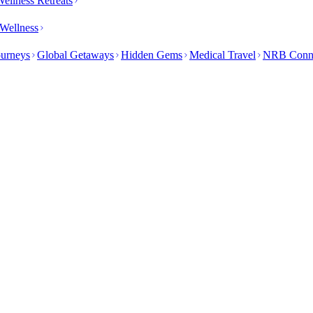
ellness Retreats
Wellness
ourneys
Global Getaways
Hidden Gems
Medical Travel
NRB Conn